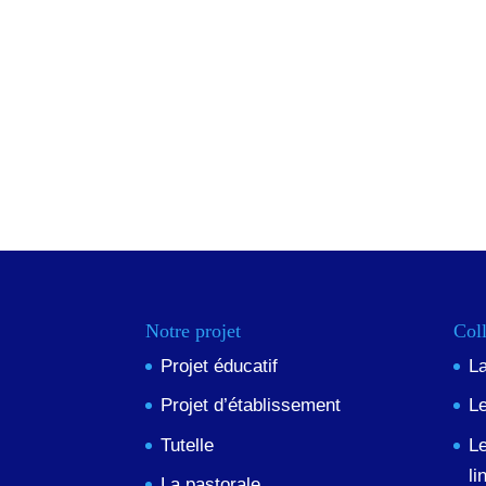
Notre projet
Col
Projet éducatif
L
Projet d’établissement
Le
Tutelle
L
li
La pastorale