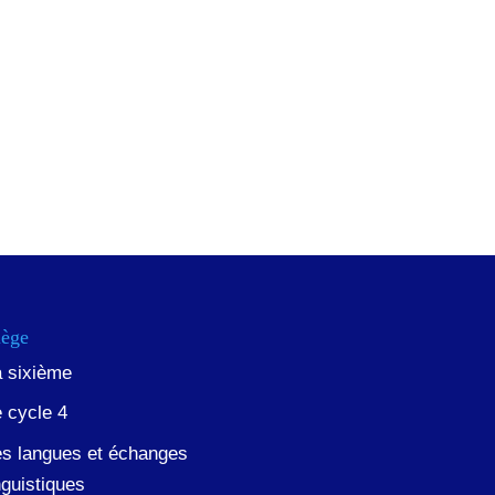
lège
a sixième
 cycle 4
es langues et échanges
nguistiques