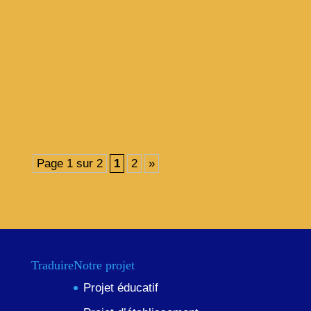
Lettrine enluminée et écriture calligraphiée (de
type onciale) pour les intitulés d'un abécédaire
des célébrités locales, en cours de publication...
Page 1 sur 2
1
2
»
Traduire
Notre projet
Projet éducatif