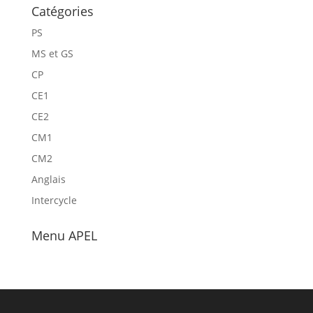
Catégories
PS
MS et GS
CP
CE1
CE2
CM1
CM2
Anglais
Intercycle
Menu APEL