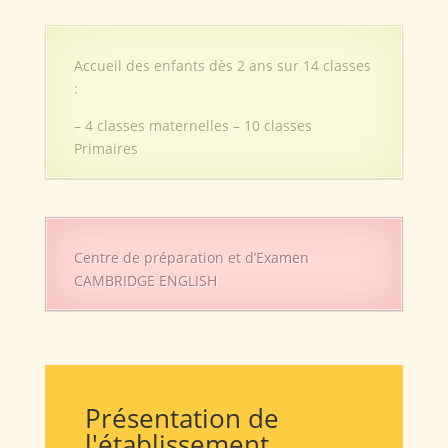
Accueil des enfants dès 2 ans sur 14 classes
:
– 4 classes maternelles – 10 classes
Primaires
Centre de préparation et d’Examen
CAMBRIDGE ENGLISH
Présentation de
l'établissement