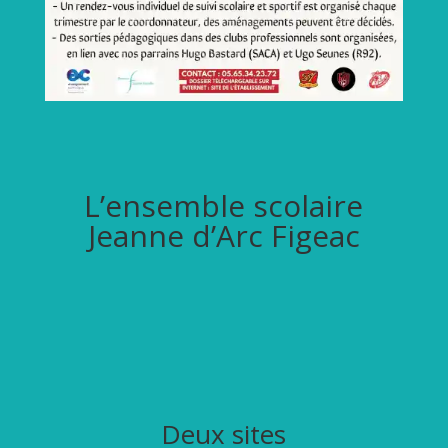
L’ensemble scolaire
Jeanne d’Arc Figeac
Deux sites