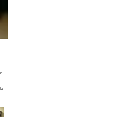
ée
la