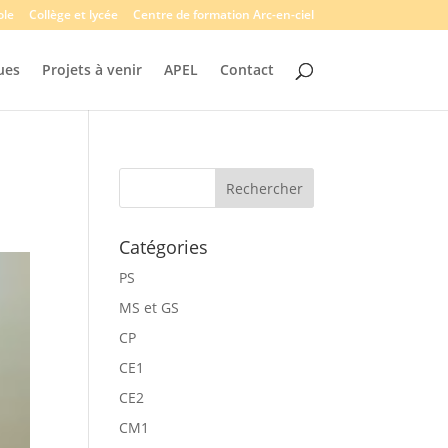
ole
Collège et lycée
Centre de formation Arc-en-ciel
ues
Projets à venir
APEL
Contact
Catégories
PS
MS et GS
CP
CE1
CE2
CM1