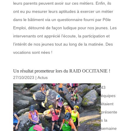
leurs parents peuvent avoir sur ces métiers. Enfin, ils
ont eu pu mesurer leurs aptitudes à exercer un métier
dans le bâtiment via un questionnaire fourni par Pôle
Emploi, détourné de façon ludique pour nos jeunes. Les
intervenants ont apprécié l’écoute, la participation et
l’intérêt de nos jeunes tout au long de la matinée. Des
vocations sont nées !
Un résultat prometteur lors du RAID OCCITANIE !
27/10/2023
|
Actus
43
équipes
étaient
présente
s la
semaine