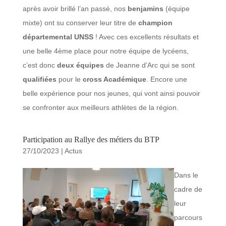
après avoir brillé l’an passé, nos
benjamins
(équipe
mixte) ont su conserver leur titre de
champion
départemental UNSS
! Avec ces excellents résultats et
une belle 4ème place pour notre équipe de lycéens,
c’est donc
deux équipes
de Jeanne d’Arc qui se sont
qualifiées
pour le
cross Académique
. Encore une
belle expérience pour nos jeunes, qui vont ainsi pouvoir
se confronter aux meilleurs athlètes de la région.
Participation au Rallye des métiers du BTP
27/10/2023
|
Actus
Dans le
cadre de
leur
parcours