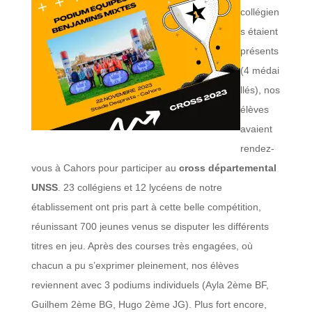
collégien
s étaient
présents
(4 médai
llés), nos
élèves
avaient
rendez-
vous à Cahors pour participer au
cross départemental
UNSS
. 23 collégiens et 12 lycéens de notre
établissement ont pris part à cette belle compétition,
réunissant 700 jeunes venus se disputer les différents
titres en jeu. Après des courses très engagées, où
chacun a pu s’exprimer pleinement, nos élèves
reviennent avec 3 podiums individuels (Ayla 2ème BF,
Guilhem 2ème BG, Hugo 2ème JG). Plus fort encore,