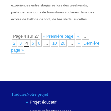
expériences entre stagiaires lors des week-ends,
participer aux dons de fournitures scolaires dans des
écoles de ballons de foot, de tee shirts, sucettes.
Page 4 sur 27
« Première page
«
…
2
3
4
5
6
…
10
20
…
»
Dernière
page »
Traduire
Notre projet
Projet éducatif